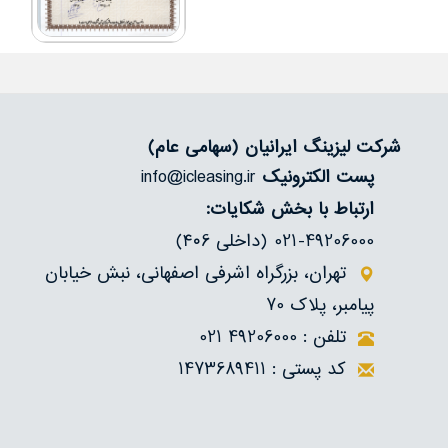
شرکت لیزینگ ایرانیان
(سهامی عام)
پست الکترونیک
info@icleasing.ir
ارتباط با بخش شکایات:
021-49206000 (داخلی ۴۰6)
تهران، بزرگراه اشرفی اصفهانی، نبش خیابان
پیامبر، پلاک 70
تلفن : 49206000 021
کد پستی : 1473689411