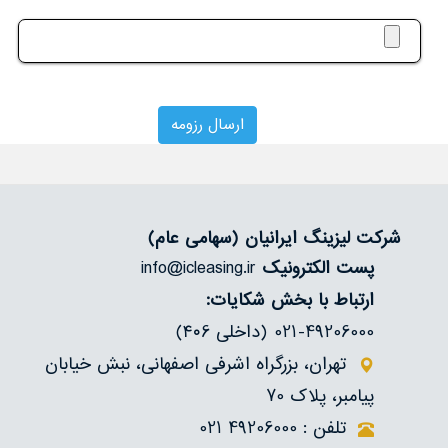
درباره‌ما
تماس
شرکت لیزینگ ایرانیان
(سهامی عام)
پست الکترونیک
info@icleasing.ir
ارتباط با بخش شکایات:
021-49206000 (داخلی ۴۰6)
تهران، بزرگراه اشرفی اصفهانی، نبش خیابان
پیامبر، پلاک 70
تلفن : 49206000 021