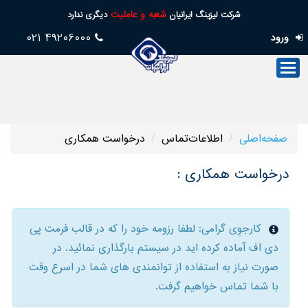
شعبه و عاملیت
شرکت لیزینگ ایرانیان
دیگری ندارد
49206000 021
ورود
صفحه‌اصلی
صنعت‌لیزینگ
فروش
صفحه‌اصلی
اطلاعات‌تماس
درخواست همکاری
خدمات
پس
درخواست همکاری :
از
فروش
کارجوِی گرامی: لطفا رزومه خود را که در قالب فرمت پی
تسهیلات
دی اف آماده کرده اید در سیستم بارگذاری نمائید. در
امورسهام
صورت نیاز به استفاده از توانمندی های شما در اسرع وقت
با شما تماس خواهیم گرفت.
خدمات‌مجازی