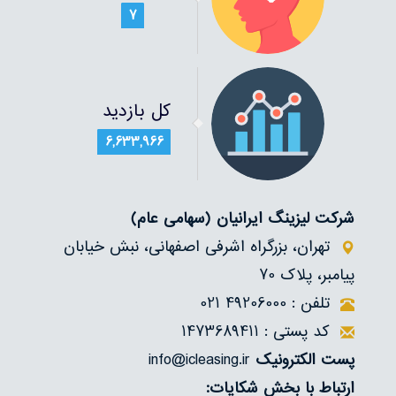
7
کل بازدید
6,633,966
شرکت لیزینگ ایرانیان
(سهامی عام)
تهران، بزرگراه اشرفی اصفهانی، نبش خیابان
پیامبر، پلاک 70
تلفن : 49206000 021
کد پستی : 1473689411
پست الکترونیک
info@icleasing.ir
ارتباط با بخش شکایات: