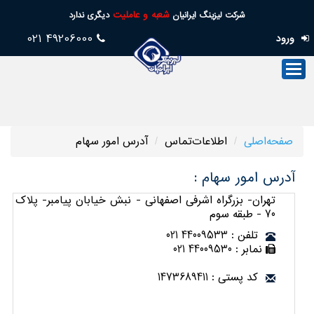
شعبه و عاملیت
شرکت لیزینگ ایرانیان
دیگری ندارد
49206000 021
ورود
صفحه‌اصلی
صنعت‌لیزینگ
فروش
صفحه‌اصلی
اطلاعات‌تماس
آدرس‌ امور سهام
خدمات
پس
آدرس امور سهام :
از
تهران- بزرگراه اشرفی اصفهانی - نبش خیابان پیامبر- پلاک
70 - طبقه سوم
فروش
تلفن : 44009533 021
تسهیلات
نمابر : 44009530 021
امورسهام
کد پستی : 1473689411
خدمات‌مجازی