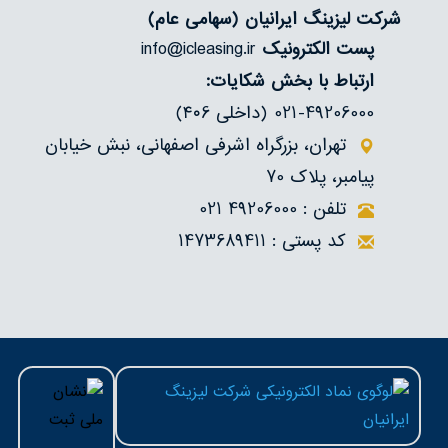
درباره‌ما
شرکت لیزینگ ایرانیان
(سهامی عام)
پست الکترونیک
info@icleasing.ir
تماس
ارتباط با بخش شکایات:
021-49206000 (داخلی ۴۰6)
تهران، بزرگراه اشرفی اصفهانی، نبش خیابان
پیامبر، پلاک 70
تلفن : 49206000 021
کد پستی : 1473689411