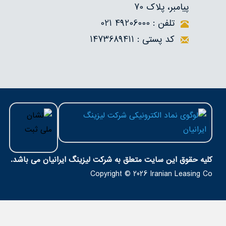
پیامبر، پلاک 70
تلفن : 49206000 021
کد پستی : 1473689411
کلیه حقوق اين سايت متعلق به شرکت لیزینگ ایرانیان می باشد.
Copyright © 2026
Iranian Leasing Co