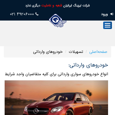
شعبه و عاملیت
شرکت لیزینگ ایرانیان
دیگری ندارد
49206000 021
ورود
صفحه‌اصلی
صنعت‌لیزینگ
فروش
صفحه‌اصلی
تسهیلات
خودروهای وارداتی
خدمات
پس
خودروهای وارداتی:
از
انواع خودروهای سواری وارداتی برای کلیه متقاضیان واجد شرایط
فروش
vious
Next
تسهیلات
امورسهام
خدمات‌مجازی