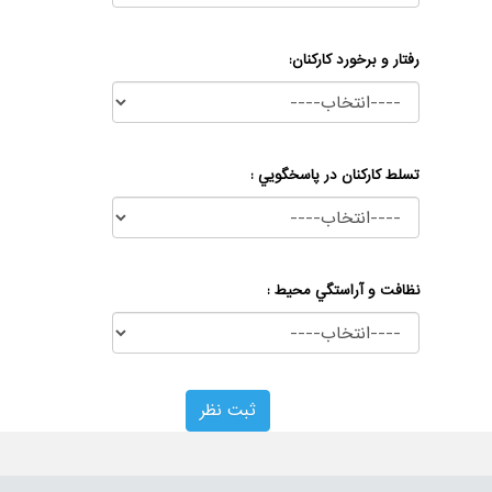
رفتار و برخورد كاركنان:
تسلط كاركنان در پاسخگويي :
نظافت و آراستگي محيط :