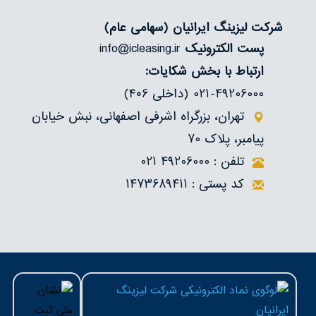
شرکت لیزینگ ایرانیان
(سهامی عام)
پست الکترونیک
info@icleasing.ir
ارتباط با بخش شکایات:
021-49206000 (داخلی ۴۰6)
تهران، بزرگراه اشرفی اصفهانی، نبش خیابان
پیامبر، پلاک 70
تلفن : 49206000 021
کد پستی : 1473689411