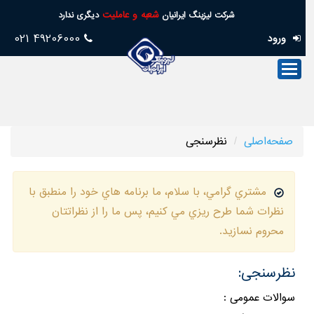
شعبه و عاملیت
شرکت لیزینگ ایرانیان
دیگری ندارد
49206000 021
ورود
صفحه‌اصلی
صنعت‌لیزینگ
فروش
صفحه‌اصلی
نظرسنجی
خدمات
پس
مشتري گرامي، با سلام، ما برنامه هاي خود را منطبق با
از
نظرات شما طرح ريزي مي كنيم، پس ما را از نظراتتان
فروش
محروم نسازيد.
تسهیلات
امورسهام
نظرسنجی:
خدمات‌مجازی
سوالات عمومی :