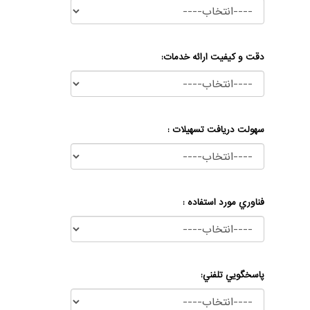
دقت و كيفيت ارائه خدمات:
سهولت دريافت تسهيلات :
فناوري مورد استفاده :
پاسخگويي تلفني: