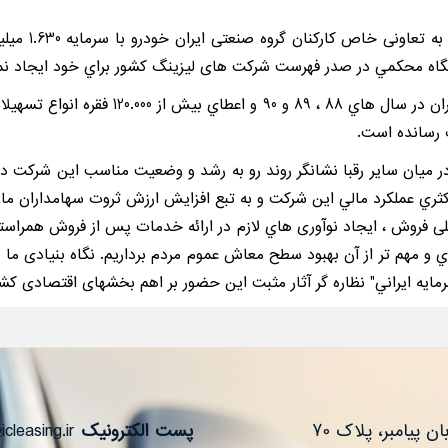
لیزینگ ایرانی
ت رسانده است.
 در ميان ساير رقبا نشانگر روند رو به رشد و وضعيت مناسب اين شركت 
ثري عملكرد مالي اين شركت و به تبع افزايش ارزش ثروت سهامداران ما ب
 فروش ، ایجاد نوآوری هاي لازم در ارائه خدمات پس از فروش همراستا ب
 و مهم تر از آن بهبود سطح معاش عموم مردم برداريم. نگاه بنیادی ما ه
سرمايه ايراني" نظاره گر آثار مثبت این حضور بر اهم بخشهای اقتصادی کش
 پیامبر، پلاک 70
پست الکترونیک
info@icleasing.ir