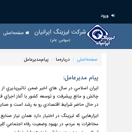
ورود
شرکت لیزینگ ایرانیان
صفحه‌اصلی
(سهامی عام)
صفحه‌اصلی
درباره‌ما
پیام‌مدیر‌عامل
پیام مدیرعامل:
ايران اسلامي در سال هاي اخير ضمن تاثيرپذيري از ر
چالش و مانع پيشرفت و توسعه كشور با آغاز اجراي قان
در حال حاضر شرايط اقتصادي رو به رشد است و صنايع 
ابزارهايي كه ليزينگ در اختيار دارد همان نياز ص
مخاطرات به مردم، در بهبود وضعيت رفاه اجتماعي كليه