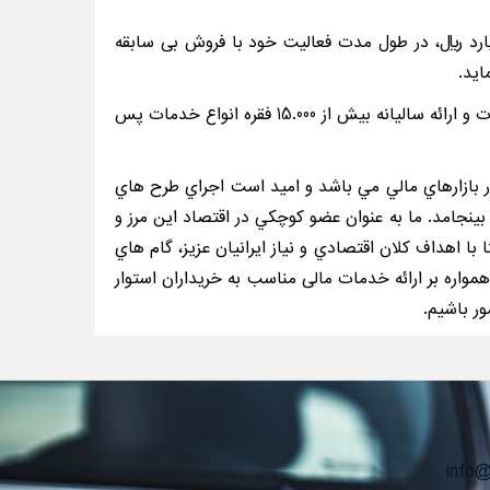
ان به عنوان لیزینگی پویا و موفق وابسته به تعاونی خاص کارکنان گروه صنعتی ایران خودرو با سرمایه 1.630 میلیارد ريال، در طول مدت فعاليت خود با فروش بی سابقه
ليزينگ ايرانيان با قرار گرفتن در بين 300 شركت برتر ايران در سال هاي 88 ، 89 و 90 و اعطاي بيش از 120.000 فقره انواع تسهيلات و ارائه ساليانه بيش از 15.000 فقره انواع خدمات پس
در بازارهاي مالي مي باشد و اميد است اجراي طرح هاي
ينجامد. ما به عنوان عضو كوچكي در اقتصاد اين مرز و
ا اهداف كلان اقتصادي و نياز ايرانيان عزيز، گام هاي
مواره بر ارائه خدمات مالی مناسب به خریداران استوار
ور باشیم.