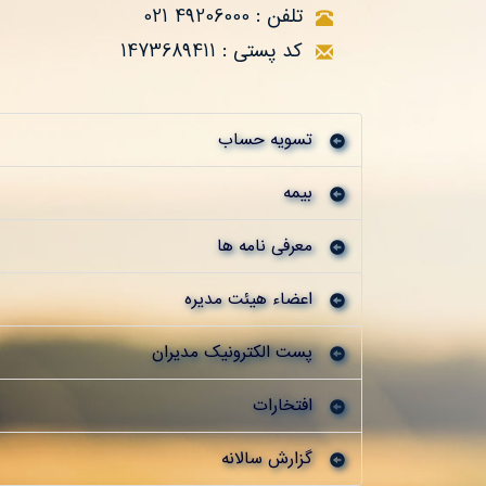
تلفن : 49206000 021
کد پستی : 1473689411
تسویه حساب
بیمه
معرفی نامه ها
اعضاء هیئت مدیره
پست الکترونیک مدیران
افتخارات
گزارش سالانه