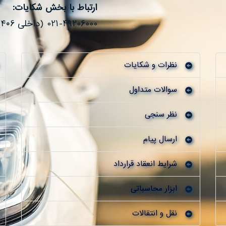
ارتباط با بخش شکایات:
021-49206000 (داخلی ۴۰6)
نظرات و شکایات
سوالات متداول
نظر سنجی
ارسال پیام
شرایط انعقاد قرارداد
ابزار محاسباتی
نقل و انتقالات