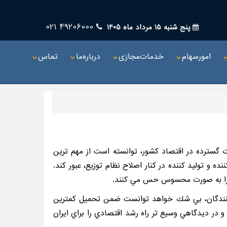
49206000 021
پنج شنبه 15 مرداد ماه 1405
امورسهام
خدمات‌مجازی
درباره‌ما
تماس
ت گسترده در اقتصاد كشور، توانسته است از مهم ترين
و توليد كننده در كنار اصلاح نظام توزيع، عبور كند.
الي را به صورت محسوس حس مي كنند.
د كنندگان، بي شك خواهد توانست ضمن تحميل كمترين
 در ديدگاهي وسيع تر راه رشد اقتصادي را براي ايران