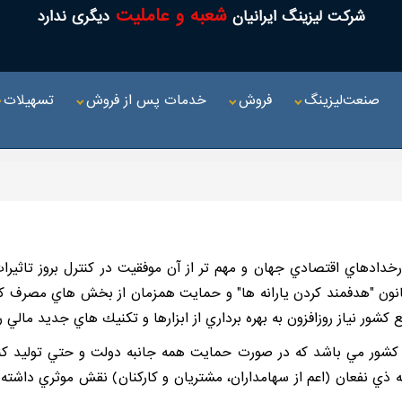
شعبه و عاملیت
شرکت لیزینگ ایرانیان
دیگری ندارد
صنعت‌لیزینگ
فروش
خدمات پس از فروش
تسهیلات
خدادهاي اقتصادي جهان و مهم تر از آن موفقيت در كنترل بروز تاثيرا
ون "هدفمند كردن يارانه ها" و حمايت همزمان از بخش هاي مصرف كننده 
كشور نياز روزافزون به بهره برداري از ابزارها و تكنيك هاي جديد م
نايع كشور مي باشد كه در صورت حمايت همه جانبه دولت و حتي تولي
 ذي نفعان (اعم از سهامداران، مشتريان و كاركنان) نقش موثري داشته و