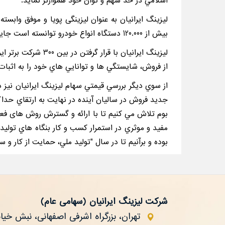
اسلامي در حد سهم و توان خود هموارتر نمايد.
بیش از 120.000 دستگاه انواع خودرو توانسته است جايگاه محكمي در صدر فهرست شرکت های لیزینگ کشور براي خود ايجاد نمايد.
از فروش، شايستگي ها و توانايي هاي خود را به اثبا
از سوي ديگر بررسي قيمتي سهام ليزينگ ايرانيان نيز
جديد فروش در ساليان آينده در نهايت به ارتقاي حداك
بوم تلاش مي كنيم تا با ارائه و گسترش روش های فعلی
مفيد و موثري در استمرار كسب و كار بنگاه هاي توليدي
بوده و برآنیم تا در سال "توليد ملي، حمايت از كار و 
شرکت لیزینگ ایرانیان
(سهامی عام)
تهران، بزرگراه اشرفی اصفهانی، نبش خیابان