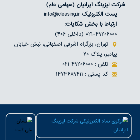
درباره‌ما
شرکت لیزینگ ایرانیان
(سهامی عام)
پست الکترونیک
info@icleasing.ir
تماس
ارتباط با بخش شکایات:
021-49206000 (داخلی ۴۰6)
تهران، بزرگراه اشرفی اصفهانی، نبش خیابان
پیامبر، پلاک 70
تلفن : 49206000 021
کد پستی : 1473689411