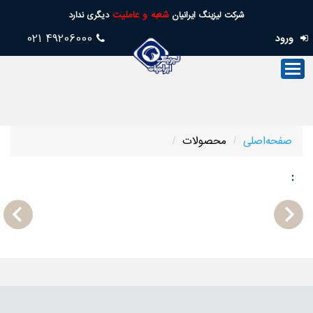
شعبه و عاملیت
شرکت لیزینگ ایرانیان
دیگری ندارد
49206000 021
ورود
صفحه‌اصلی
صنعت‌لیزینگ
فروش
صفحه‌اصلی
محصولات
خدمات
مشخصات
پس
فنی
:
از
فروش
تسهیلات
امورسهام
خدمات‌مجازی