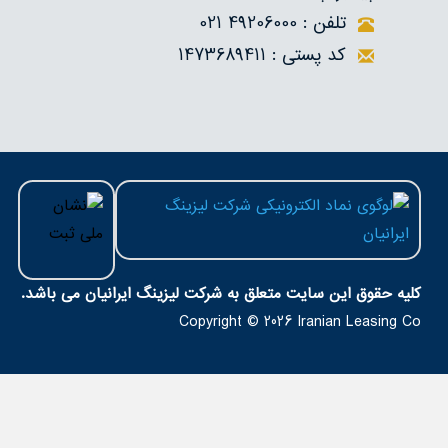
تلفن : 49206000 021
کد پستی : 1473689411
کلیه حقوق اين سايت متعلق به شرکت لیزینگ ایرانیان می باشد.
Copyright © 2026
Iranian Leasing Co